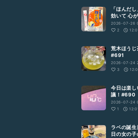
「ほんだし
効いて 心
2026-07-26 
2
12:0
荒木ほうじ
#691
2026-07-24 
3
12:
今日は楽し
議！#690
2026-07-24 
1
12:0
ラベの誕生
日の女の子