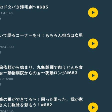
のドタバタ帰宅劇〜#685
01:48:48
9
いて語るコーナーあり！もちろん担当は次男
20:40:00
1
除依頼から始まり、丸亀製麺で肉うどんを食
ぉ〜動物病院からのぉ〜夜勤ロング#683
02:15:08
1
蜂の巣ができてる〜！困った困った、我が家
さんに駆除を頼もう！#682
20:46:35