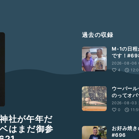
過去の収録
M-1の日程
です！#69
2026-08-06 
4
12:
ウーパール
のってオバ
2026-08-03 
0
11:
神社が午年だ
ベはまだ御参
お好み焼き
#696
21