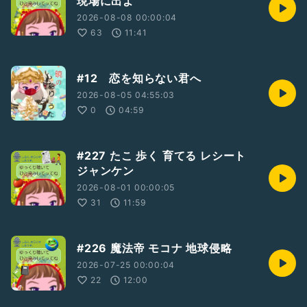
現場に出よ
2026-08-08 00:00:04
聴いてくれてありがとう
63
11:41
お便りギフトありがとう
リアクションありがとう
今宵の しるラヂ｡は
#12 恋を知らない君へ
どうだったかな(*ﾉ>ᴗ<)
番組の感想質問などなど
2026-08-05 04:55:03
お便りメッセージ
0
04:59
おまちしてます
お気に入りフォロー
おねがいします
#227 たこ 歩く 育てる レシート
ジャンケン
バックナンバー
2026-08-01 00:00:05
しるラヂ｡
#0~
#197
31
11:59
LIVE
#01~
#02
収録の日
#01~
#16
MusicDay
#01~
#02
#226 魔法帝 モコナ 地球侵略
2026-07-25 00:00:04
#いつでもどこででもひと笑みタイム
22
12:00
#198
#新着
#金曜日
#24時更新
#おすすめ
#急上昇