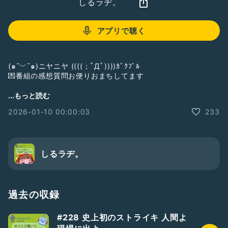
しるラヂ。
アプリで聴く
(๑¯﹀¯๑)ニヤニヤ ((((；ﾟДﾟ))))ｶﾞｸﾌﾞﾙ
💌番組の感想質問お便りおまちしてます
...もっと読む
しるら｡です
2026-01-10 00:00:03
233
ニヤニヤ ガクブル
忙しい〜な〜もぅ
ꉂ л̵ʱªʱªʱª (ᕑᗢूᓫ∗)˒˒
しるラヂ。
ゆっくり聴いて
ひと笑みしてってね
過去の収録
お便りギフト
💌
#TAMA
さん
#228 史上初のストライキ 人間よ
💌
#Hisa
さん