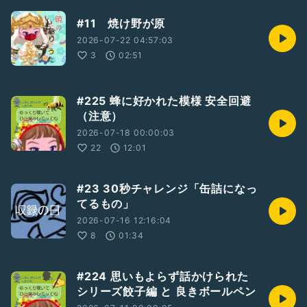
#ニヤニヤ
#ガクブル
#TEAMNACS
#演劇ユニット
#11 焼け野が原
#モスラYEAR
#モスラ
#怪獣
2026-07-22 04:57:03
#新人さんいらっしゃい
3
02:51
#ミッションok
#225 蜂に好かれた模様 安全回避
（注意）
2026-07-18 00:00:03
22
12:01
#23 30秒チャレンジ「缶詰になっ
てるもの」
2026-07-16 12:16:04
8
01:34
#224 思いもよらず話かけられた
シリーズ餃子編 と 良きボールペン