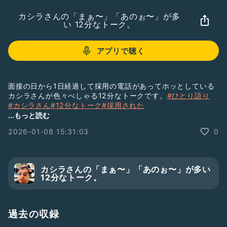
カシラさんの「まぁ〜」「あのぉ〜」が多
い 12分なトーク。
アプリで聴く
面接の日から1日経過して採用の電話があってホッとしている
カシラさんが色々べしゃる12分なトークです。
#ひとり語り
#カシラさん
#12分なトーク
#採用された
#その裏でDMで知る事
#なんか不思議でなんかヤル気になった
...もっと読む
#ひとり母親介護
2026-01-08 15:31:03
0
カシラさんの「まぁ〜」「あのぉ〜」が多い
12分なトーク。
過去の収録