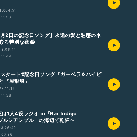
16:04:51
11:53
【8月2日の記念日ソング】永遠の愛と魅惑のネ
彩る特別な夜📻
18:06:14
11:49
8月スタート❣️記念日ソング『ガーベラ＆ハイビ
』と『屋形船』
3:11:19
11:38
夜は1人4役ラジオ in『Bar Indigo
〜プルシアンブルーの海辺で乾杯〜
23:26:42
07:36