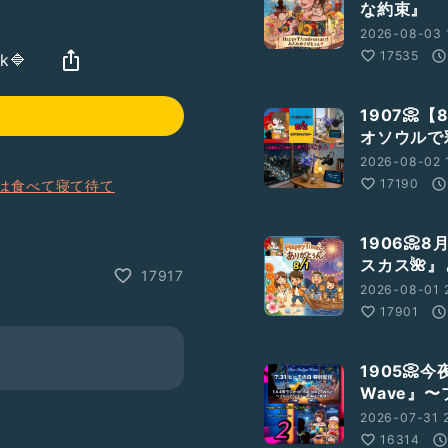
な約束』
2026-08-03 
17535
k🔷
1907
オソウルで
2026-08-02 
17190
は食べて寝て待て
1906📀
スカス🌺
17917
2026-08-01 2
17901
1905📀今
Wave』
2026-07-31 
16314