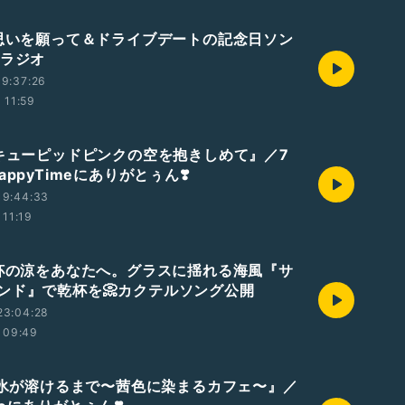
両思いを願って＆ドライブデートの記念日ソン
役ラジオ
9:37:26
11:59
『キューピッドピンクの空を抱きしめて』／7
appyTimeにありがとぅん❣️
19:44:33
11:19
一杯の涼をあなたへ。グラスに揺れる海風『サ
ンド』で乾杯を📀カクテルソング公開
23:04:28
09:49
💿『氷が溶けるまで〜茜色に染まるカフェ〜』／