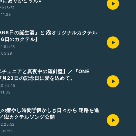
meにありがとぅん❣️
1:16:57
11:28
『366日の誕生酒』と 📀オリジナルカクテル
66日のカクテル】
1:54:28
05:29
【ベチュニアと真夜中の羅針盤】／『ONE
と7月23日の記念日に愛を込めて。
0:45:15
11:32
大人の癒やし時間🍸懐かしき日々から 迷路を進
／📀カクテルソング公開
2:25:52
09:25