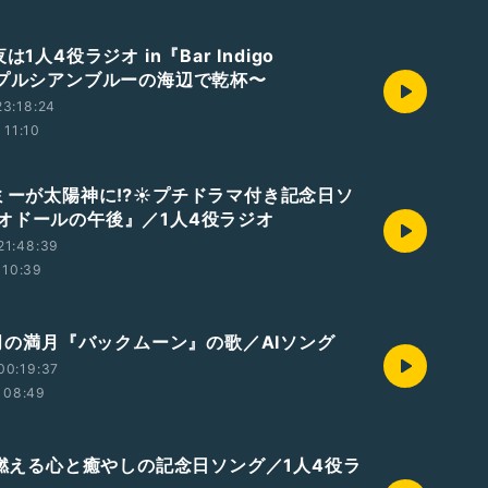
夜は1人4役ラジオ in『Bar Indigo
〜プルシアンブルーの海辺で乾杯〜
3:18:24
11:10
トミーが太陽神に⁉️☀️プチドラマ付き記念日ソ
オドールの午後』／1人4役ラジオ
21:48:39
10:39
7月の満月『バックムーン』の歌／AIソング
00:19:37
08:49
🌵燃える心と癒やしの記念日ソング／1人4役ラ