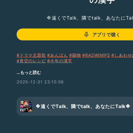
🔷遠くでTalk、隣でtalk、あなたにTal
アプリで聴く
#ドラマ主題歌
#あんぱん
#賜物
#RADWIMPS
#しあわせ
#青空のレシピ
#今年の漢字
5:21 📀賜物
...もっと読む
9:54 📀青空のレシピ
2025-12-31 23:10:58
今日は大晦日。
2025年最後の収録です♬
=========
🔷遠くでTalk、隣でtalk、あなたにTalk🔷
Menu
=========
0:00 opening