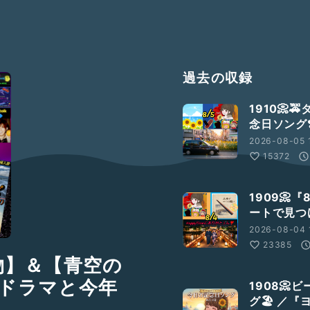
過去の収録
1910
念日ソング❣
2026-08-05 
15372
1909
ートで見つ
2026-08-04 
23385
賜物】＆【青空の
ドラマと今年
1908
グ🏖️ 