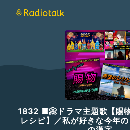
1832 🟥📀ドラマ主題歌【
レシピ】／私が好きな今年の
の漢字