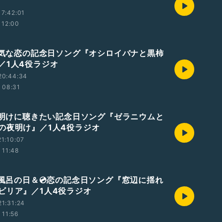
7:42:01
12:00
📀内気な恋の記念日ソング『オシロイバナと黒柿
／1人4役ラジオ
20:44:34
08:31
📀夜明けに聴きたい記念日ソング『ゼラニウムと
の夜明け』／1人4役ラジオ
1:10:07
11:48
夏風呂の日＆💿恋の記念日ソング『窓辺に揺れ
ビリア』／1人4役ラジオ
1:31:24
11:56