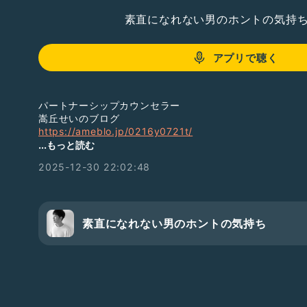
素直になれない男のホントの気持
アプリで聴く
パートナーシップカウンセラー
嵩丘せいのブログ
https://ameblo.jp/0216y0721t/
...もっと読む
2025-12-30 22:02:48
皆さんからのご質問、ご感想、ぜひぜひ送ってください✨
お待ちしてます✨
#夫婦関係
#恋愛
#彼氏
#夫婦喧嘩
#不倫
#セッ
#男性心理
素直になれない男のホントの気持ち
#男心
#子育て
#イクメン
#kindle
#電子書籍