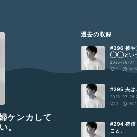
過去の収録
#296 
◯◯とい
2026-08-04 
5
08:
#295 
2026-07-28 2
2
09:
夫婦ケンカして
#294 
い。
こと。