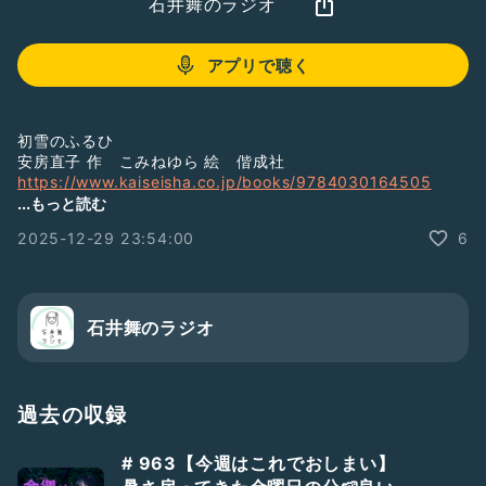
石井舞のラジオ
アプリで聴く
初雪のふるひ
安房直子 作 こみねゆら 絵 偕成社
https://www.kaiseisha.co.jp/books/9784030164505
...もっと読む
https://www.ehonnavi.net/sp/sp_ehon00.asp?
2025-12-29 23:54:00
6
no=16706&
;srsltid=AfmBOor_12x1qtKMY-
nn2vAzpb_yol0VaaQ_FXdZFCbW4NKZYUoCftGl&spf=1
おやすみえほん「えほんのひろば」で、
石井舞のラジオ
おすすめの絵本紹介しています。
買うこともできるよ🐈‍⬛のぞいてみてね
https://www.star-lab-online.com/
えほんの広場
過去の収録
【ZOOMで無料！おやすみえほん】
おやすみえほん1月の出演日は
# 963【今週はこれでおしまい】
9(金)です