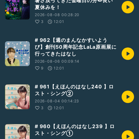
暑さ戻ってきた金曜日の分🍉良い
水金20:00-20:30
夏休みを！
※アーカイブなし
おやすみえほん ご視聴、詳細はこちら↓
2026-08-08 00:28:20
https://www.star-lab-online.com
3
12:01
【オリジナルイラストグッズ販売中🧅🍄】
https://suzuri.jp/mai_141
# 962【週のまんなかすいよう
び】創刊50周年記念LaLa原画展に
📚絵本リクエストや、
行ってきたはなし
ご感想ご質問など、今後の参考にさせていただきますので、是
非お送りください。
2026-08-06 00:09:14
「質問を送る」からお待ちしております！
9
12:01
#ひとり語り
#石井舞
#石井舞のラジオ
# 961【えほんのはなし240 】ロ
#えほんのはなし
#絵本
スト・シング②
#安房直子
さん
#こみねゆら
さん
2026-08-04 00:14:23
#雪の絵本
3
12:01
# 960【えほんのはなし239 】ロ
スト・シング①