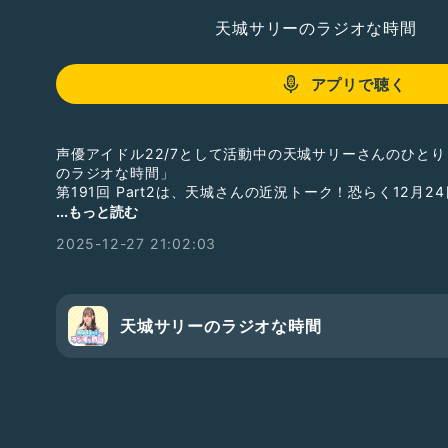
天城サリーのラジオな時間
アプリで聴く
声優アイドル22/7として活動中の天城サリーさんのひと
のラジオな時間」
第191回 Part2は、天城さんの近況トーク！恐らく12月2
...もっと読む
番組収録の様子を毎週水曜日21時頃から生配信しています
2025-12-27 21:02:03
合い下さいね。
ギフトで応援して下さると、さらに嬉しいです！
そして番組メンバーシップがスタートしました！
Radiotalkの番組ページからご入会ください！
天城サリーのラジオな時間
#ナナニジ
#天城サリー
#サリラジ