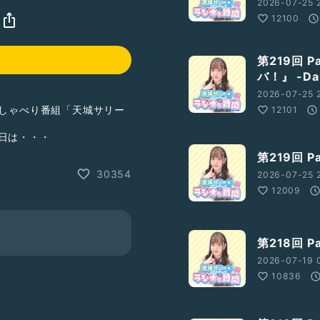
2026-07-25 
12100
第219回 
バ！』 -Dan
2026-07-25 2
りしゃべり番組「天城サリー
12101
4日は・・・
第219回 
ので、そちらも是非お付き
30354
2026-07-25 2
12009
第218回 
2026-07-19 
10836