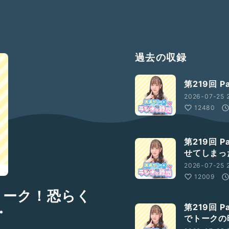
過去の収録
第219回 P
2026-07-25 2
12480
第219回 
せてしまっ
2026-07-25 
12009
況トーク！恐らく
第219回 
・
でトークの