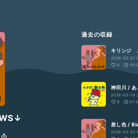
過去の収録
キリンジ 
2026-05-27 
6
06:
神田川 / 
2026-03-19 
8
01:
OWS↓
差し色 / Bia
2026-02-22 1