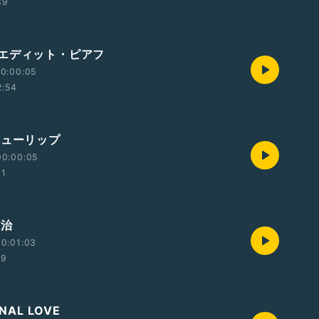
39
エディット・ピアフ
0:00:05
2:54
チューリップ
00:00:05
01
雅治
0:01:03
39
NAL LOVE