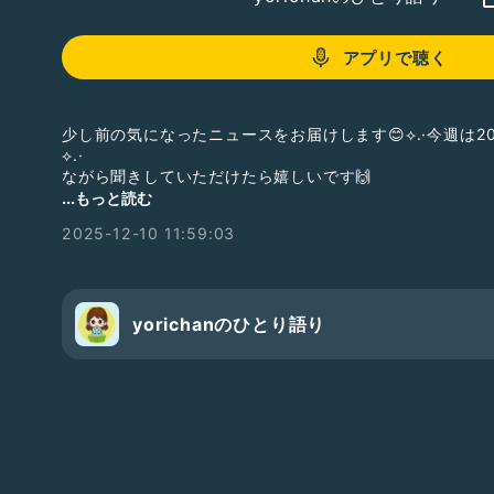
アプリで聴く
少し前の気になったニュースをお届けします😊⟡.·今週は2025
⟡.·
ながら聞きしていただけたら嬉しいです🙌
年末まで突っ走りますよー🐉✨️
...もっと読む
2025-12-10 11:59:03
BGMは、Howling-Indicator(
https://howlingindicator.n
https://youtu.be/hllX2f6DLxw?si=WRXio2nFeo0WOq
ます。
#yorichan_news
yorichanのひとり語り