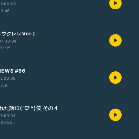
12:00:06
10:46
ウクレレVer.)
07:30:04
03:15
 NEWS #66
2:00:05
1:59
た話ꉂꉂ(ᵔᗜᵔ*)笑 その４
3:50:04
09:55