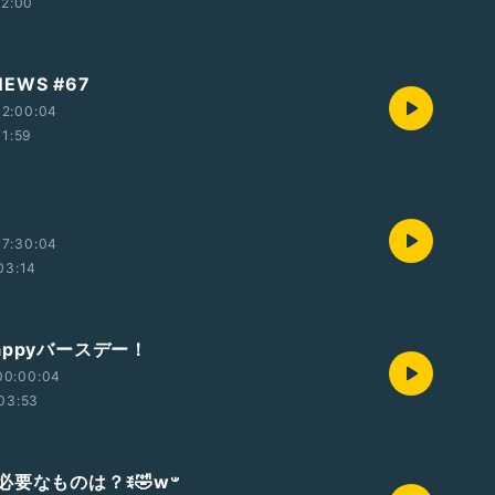
12:00
 NEWS #67
12:00:04
11:59
17:30:04
03:14
appyバースデー！
00:00:04
03:53
ウケるのに必要なものは？ꉂ🤣w‪𐤔