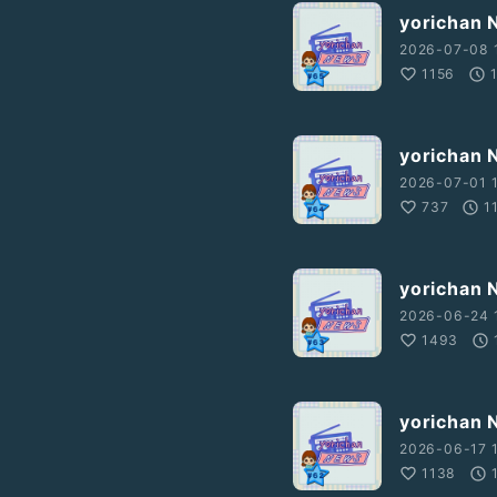
yorichan
2026-07-08 
1156
yorichan
2026-07-01 
737
1
yorichan
2026-06-24 
1493
yorichan
2026-06-17 1
1138