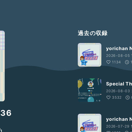
過去の収録
yorichan
2026-08-05 
1134
Special T
2026-08-03 
3532
#36
yorichan
2026-07-29 