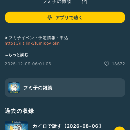
フミ子の雑談
アプリで聴く
➤フミ子イベント予定情報・申込
https://lit.link/fumikoviolin
【イベントスケジュール】
...もっと読む
2025-12-09 06:01:06
18672
12/12 ニコ生
12/14 JUGEN4(江坂ストリート)
12/18 JUGEN2(JKカフェ)
12/19 年末ぽい曲を弾く(天王寺)
12/20 JUGENレコ発(神戸元町)
フミ子の雑談
12/21 MIKI弾こう会(西梅田)
12/26ニコ生
12/27 島村アンサンブル忘年会(梅田)
過去の収録
#フミ子
カイロで話す【2026-08-06】