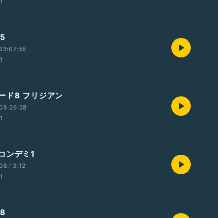
01
5
23:07:58
01
ード8 フリジアン
08:26:28
01
コンデミ1
08:13:12
01
8