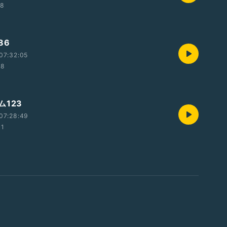
58
86
07:32:05
28
ム123
07:28:49
31