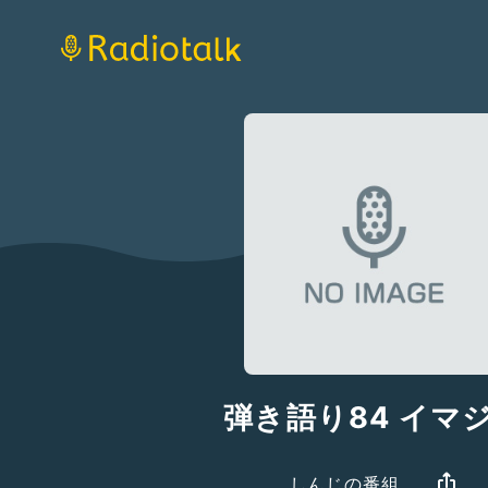
弾き語り84 イマ
しんじの番組