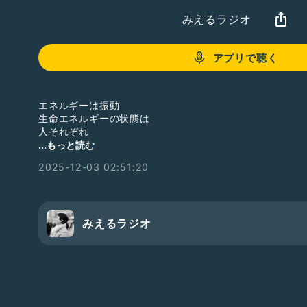
みえるラジオ
アプリで聴く
エネルギーは振動
生命エネルギーの状態は
人それぞれ
...もっと読む
滞り
2025-12-03 02:51:20
淀みがあると
動きにくく
動きが悪いと振動しづらい
正解は外にはなく
みえるラジオ
答えは内側にある
---
次元上昇 顧問契約
https://note.com/hiro_e_miel/n/n259ed3d4c5e7
---