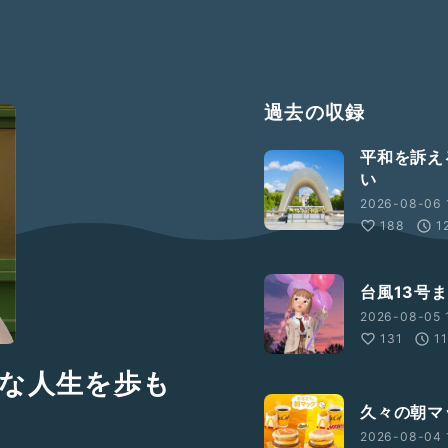
過去の収録
平和を訴え
い
2026-08-06 
188
1
台風13号
2026-08-05 
131
1
な人生を歩も
久々の朝マ
2026-08-04 