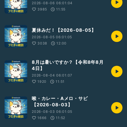
12/14 JUGEN4(江坂ストリート)
2026-08-06 06:01:04
12/18 JUGEN2(JKカフェ)
3985
11:55
12/19 年末ぽい曲を弾く(天王寺)
12/20 JUGENレコ発(神戸元町)
12/21 MIKI弾こう会(西梅田)
12/26ニコ生
夏休みだ！【2026-08-05】
12/27 島村アンサンブル忘年会(梅田)
2026-08-05 06:01:05
3038
12:00
#フミ子
8月は暑いですか？【令和8年8月
4日】
2026-08-04 06:01:07
1920
11:51
喉・カレー・Aメロ・サビ
【2026-08-03】
2026-08-03 06:01:05
1666
11:52