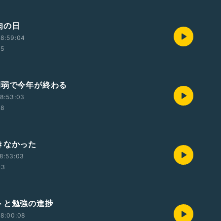
肉の日
8:59:04
15
間弱で今年が終わる
8:53:03
28
きなかった
8:53:03
43
トと勉強の進捗
08:00:08