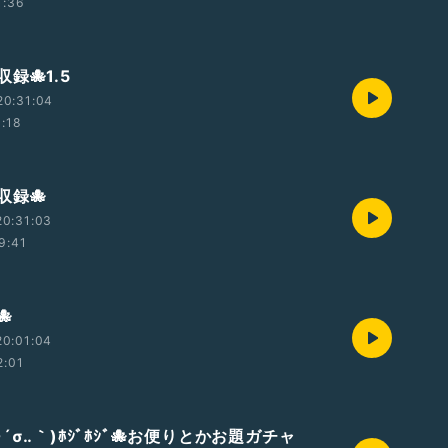
1:36
録🐙1.5
20:31:04
1:18
収録🐙
20:31:03
9:41

20:01:04
2:01
´σ‥｀)ﾎｼﾞﾎｼﾞ🐙お便りとかお題ガチャ