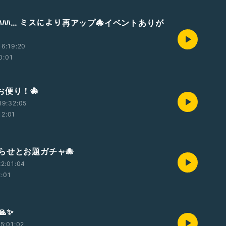
ﾊﾊﾊ… ミスにより再アップ🐙イベントありが
6:19:20
0:01
＆お便り！🐙
19:32:05
12:01
らせとお題ガチャ🐙
2:01:04
2:01
✨
5:01:02