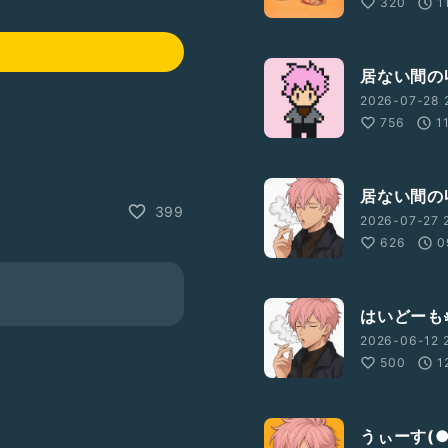
320
1
居ない間の収
2026-07-28 
756
1
居ない間の
399
2026-07-27 
626
0
はいどーも
2026-06-12 
500
1
うぃーす(●