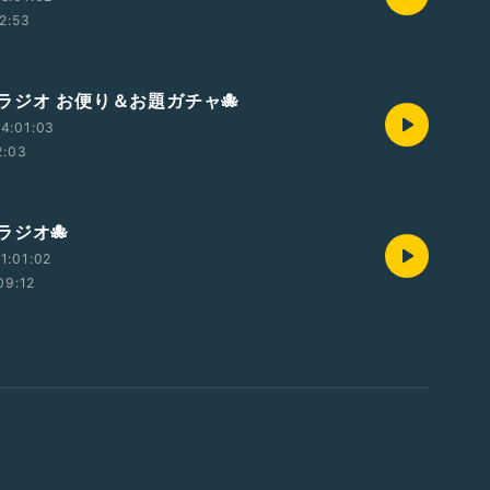
2:53
ラジオ お便り＆お題ガチャ🐙
4:01:03
2:03
ラジオ🐙
1:01:02
09:12