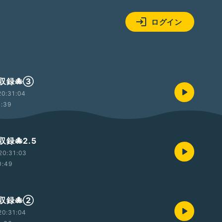
ログイン
収録🐙③
20:31:04
1:39
録🐙2.5
20:31:03
0:49
収録🐙②
20:31:04