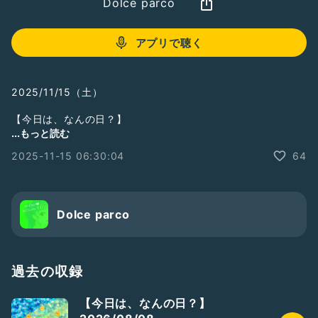
Dolce parco
アプリで聴く
2025/11/15（土）
【今日は、なんの日？】
...もっと読む
だいたいがオヤジギャグのような語呂合わせだったりしますよ
2025-11-15 06:30:04
64
ね？
国の制定
県や市区町村
人や事もの
実は 知らない日がいっぱい🤭
Dolce parco
今日の話題のヒントに
過去の収録
【今日は、なんの日？】