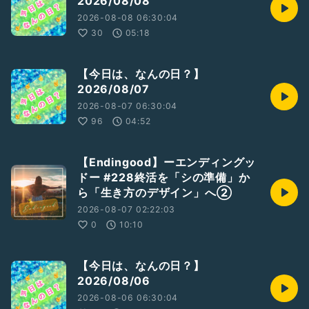
2026/08/08
2026-08-08 06:30:04
30
05:18
#どるちぇ
#今日は、なんの日
#ひとり語り
#豆知識
#記念日
#知ってること
#知らないこと
【今日は、なんの日？】
#落ち着きある
#裏話
#女性トーカー
2026/08/07
#ここが人生の分岐点
2026-08-07 06:30:04
96
04:52
収録日:2025/11/13
【Endingood】ーエンディングッ
ドー #228終活を「シの準備」か
ら「生き方のデザイン」へ②
2026-08-07 02:22:03
0
10:10
【今日は、なんの日？】
2026/08/06
2026-08-06 06:30:04