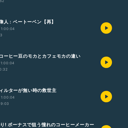
:52
偉人 : ベートーベン【再】
11:00:04
43
コーヒー豆のモカとカフェモカの違い
1:00:04
0:32
ィルターが無い時の救世主
11:00:04
09:03
がり! ボーナスで狙う憧れのコーヒーメーカー