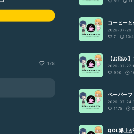
80
11
コーヒーと
2026-07-29 
7
10:
【お悩み】
178
2026-07-27 1
990
1
トを贈る→番組ページ→「メン
ペーパーフ
」をタップで入れます。
2026-07-24 
1175
もタップできます。ぜひ聞き
QOL爆上