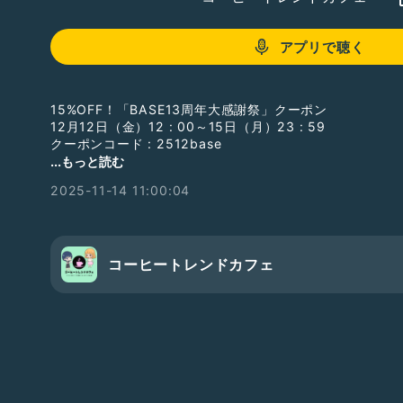
アプリで聴く
15%OFF！「BASE13周年大感謝祭」クーポン
12月12日（金）12 : 00～15日（月）23 : 59
クーポンコード : 2512base
2026福ぽち袋
...もっと読む
https://coffeetrend.theshop.jp/items/80618131
2025-11-14 11:00:04
2026福袋
https://coffeetrend.theshop.jp/items/80564822
メンバーシップに入りませんか？
コーヒートレンドカフェ
「ギフトを贈る」から1か月合計1000コイン以上のギフ
バーシップ」をタップ→画面下の「メンバーシップに入る
【メンバー限定配信、継続特典あり】
収録トークのリアクション(ハート、笑い、ねぎ)は何回で
ながらポチポチしてみてね！
YouTube版コーヒートレンドカフェもよろしく！