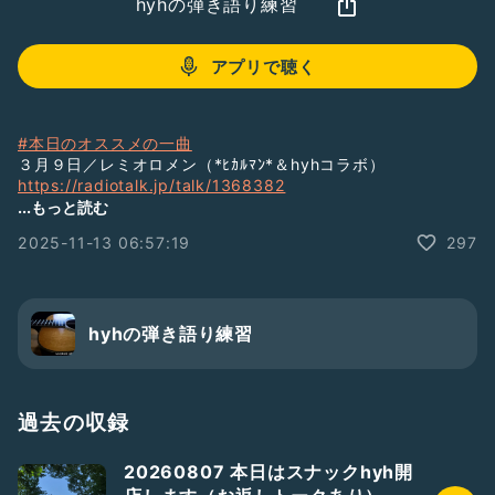
hyhの弾き語り練習
アプリで聴く
#本日のオススメの一曲
３月９日／レミオロメン（*ﾋｶﾙﾏﾝ*＆hyhコラボ）
https://radiotalk.jp/talk/1368382
ﾋｶﾙﾏﾝさんのピアノに合わせて歌いました
...もっと読む
2025-11-13 06:57:19
297
#hyh1701
#hyhラジラン
#ラジラン
#ゆるラジラン
#hashu一族
hyhの弾き語り練習
#hashuオープニング
#何の役にも立たない話
#どうでもいい話
#気温３℃
過去の収録
#新米
#チャンジャ
20260807 本日はスナックhyh開
#オープニングクイズ