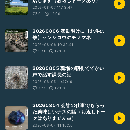
店します（お返しトークあり）
#進化するラジオ
#オープニングの英文の発音
2026-08-07 11:13:47
#レミオロメン
0
12:00
#３月９日
#フエラムネクイズ
#hyhお便りの紹介
20260806 夜勤明けに【北斗の
#hyhお返しトーク
拳】ケンシロウのモノマネ
#hyhギフトの紹介
2026-08-06 10:32:41
#*ﾋｶﾙﾏﾝ*🎹
さんの番組
931
12:00
#ヒカルのご線譜(ピアノカラオケ)
https://radiotalk.jp/program/158517
20260805 職場の朝礼ででかい
#いくら
さんの番組
声で話す課長の話
#いくらのちょろピアノ
2026-08-05 11:47:19
https://radiotalk.jp/program/101899
427
12:00
#たかにかに
さんの番組
#たまにピアノ弾く番組
20260804 会計の仕事でもらっ
https://radiotalk.jp/program/142522
た美味しいナスの話（お返しトー
#匿名
さん
クはありません🙇）
🎁おいしい棒、ありがとうございました
2026-08-04 11:10:50