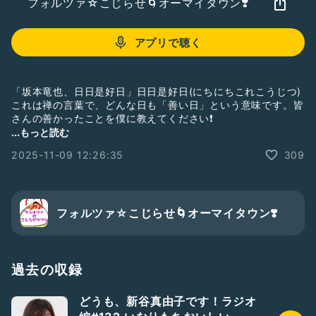
フォルツァ☆こじらせ🌀オーマイタウン❣️
アプリで聴く
「坂本竜也、日日是好日」日日是好日(にちにちこれこうじつ)
これは禅の言葉で、どんな日も「善い日」という意味です。皆
さんの善かったことを僕に教えてください❗️
...もっと読む
💡「なぞなぞなんぞ」💡お湯はどこに？
2025-11-09 12:26:35
309
💊お題ガチャ💊 学校で教えて欲しかったこと
公式HP:
http://www.office-forza.net
https://ameblo.jp/01603313/
Twitter
https://twitter.com/slopedragon
フォルツァ☆こじらせ🌀オーマイタウン❣️
市川うららFM
「フォルツァ！スパルタ学園！」第4日曜14時から放送
https://youtube.com/user/622sparta
過去の収録
#俳優
#坂本竜也
#フォルツァこじらせオーマイタウン
どうも、新谷真由子です！ラジオ
#新人さんいらっしゃい