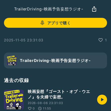
TrailerDriving-映画予告妄想ラジオ-
アプリで聴く
2025-11-05 23:31:03
1
TrailerDriving-映画予告妄想ラジオ-
過去の収録
映画妄想『ゴースト・オブ・ウエ
ノ』を夫婦で妄想。
2026-08-06 23:31:03
0
11:55