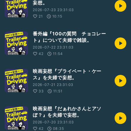
妄想。
2026-07-23 23:31:03
21
10:15
番外編『100の質問 チョコレー
ト』について夫婦で雑談。
2026-07-22 23:31:03
42
11:54
映画妄想『プライベート・ケー
ス』を夫婦で妄想。
2026-07-21 23:31:03
33
11:51
映画妄想『だぁれかさんとアソ
ぼ？』を夫婦で妄想。
2026-07-20 23:31:03
42
08:35