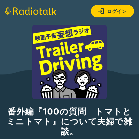
ログイン
番外編『100の質問 トマトと
ミニトマト』について夫婦で雑
談。