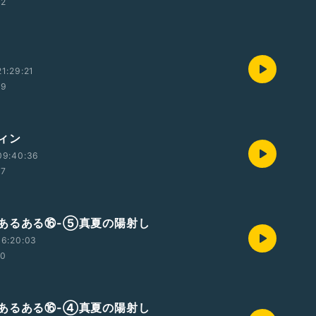
22
1:29:21
29
ィン
09:40:36
47
あるある⑯-⑤真夏の陽射し
16:20:03
00
あるある⑯-④真夏の陽射し