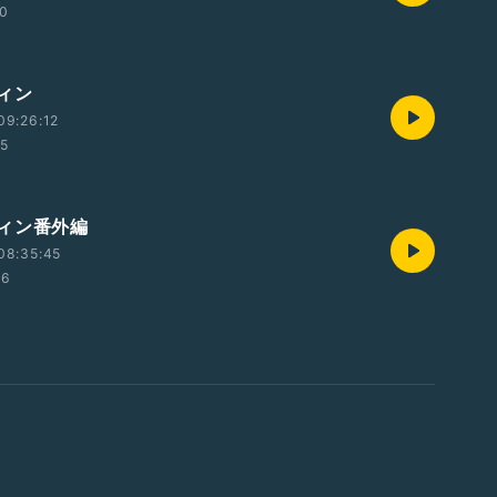
10
ィン
09:26:12
55
ィン番外編
08:35:45
56