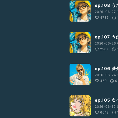
ep.108
2026-06-27 
4785
ep.107
2026-06-26 
2507
ep.106
2026-06-24 
450
0
ep.105
2026-06-19 
6013