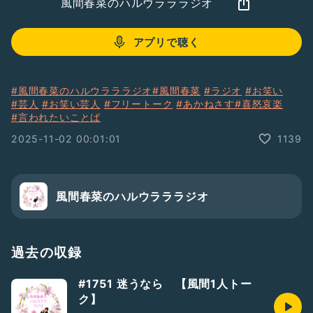
風間春菜のハルウラララジオ
アプリで聴く
#風間春菜のハルウラララジオ
#風間春菜
#ラジオ
#お笑い
#芸人
#お笑い芸人
#フリートーク
#あかねさす
#喜怒哀楽
#言われたいことば
2025-11-02 00:01:01
1139
風間春菜のハルウラララジオ
過去の収録
#1751 迷うなら 【風間1人トー
ク】