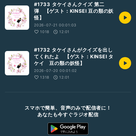
#1733 タケイさんクイズ 第二
弾 【ゲスト：KINSEI 豆の類の妖
怪】
2026-07-21 00:01:03
1018
12:01
#1732 タケイさんがクイズを出し
てくれたよ 【ゲスト：KINSEI タ
ケイ 豆の類の妖怪】
2026-07-20 00:01:02
1318
12:01
スマホで簡単、音声のみで配信者に！
あなたも今すぐラジオ配信