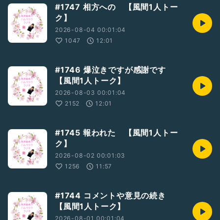
#1747 相方への 【風間1人トー
ク】
2026-08-04 00:01:04
1047
12:01
#1746 爆泣きですが感謝です
【風間1人トーク】
2026-08-03 00:01:04
2152
12:01
#1745 報われた 【風間1人トー
ク】
2026-08-02 00:01:03
1256
11:57
#1744 コメントや意見の続き
【風間1人トーク】
2026-08-01 00:01:04