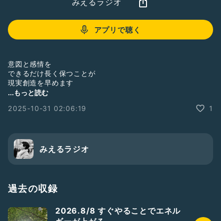
みえるラジオ
アプリで聴く
意図と感情を
できるだけ長く保つことが
現実創造を早めます
...もっと読む
どうやって？
2025-10-31 02:06:19
1
どうすれば？
は必要ありません
新しい世界は未知ですから
みえるラジオ
---
11/6 Gong Bath
＜詳細&お申し込み＞
https://forms.gle/EXUYCJ9d6KCCdqLTA
過去の収録
---
2026.8/8 すぐやることでエネル
公式LINE