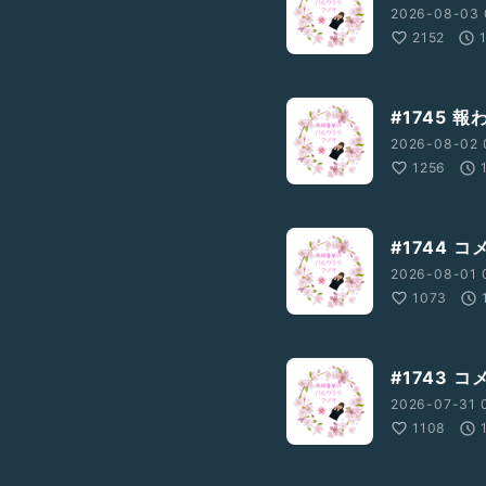
2026-08-03 
2152
#1745 
2026-08-02 
1256
#1744
2026-08-01 
1073
#1743 
2026-07-31 
1108