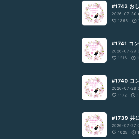
#1742 
2026-07-30 
1363
#1741 
2026-07-29 
1216
#1740 
2026-07-28 
1172
#1739 
2026-07-27 
1025