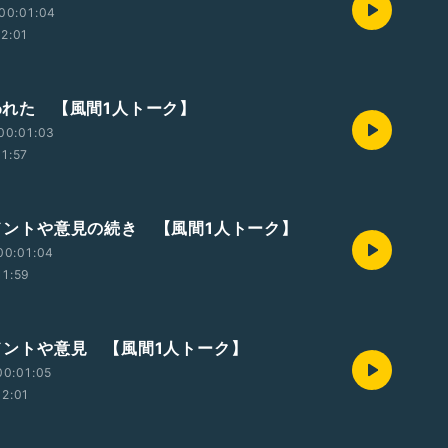
00:01:04
12:01
報われた 【風間1人トーク】
00:01:03
11:57
 コメントや意見の続き 【風間1人トーク】
00:01:04
11:59
コメントや意見 【風間1人トーク】
00:01:05
12:01