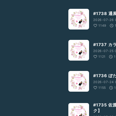
#1738
2026-07-26 
1149
#1737 
2026-07-25 
1121
1
#1736
2026-07-24 
1155
#1735
ク】