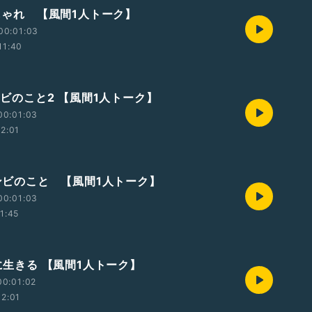
おしゃれ 【風間1人トーク】
00:01:03
11:40
コンビのこと2 【風間1人トーク】
00:01:03
12:01
コンビのこと 【風間1人トーク】
00:01:03
11:45
共に生きる 【風間1人トーク】
00:01:02
12:01