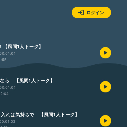
ログイン
BAR 【風間1人トーク】
00:01:04
1:55
迷うなら 【風間1人トーク】
00:01:04
12:04
 差し入れは気持ちで 【風間1人トーク】
00:01:03