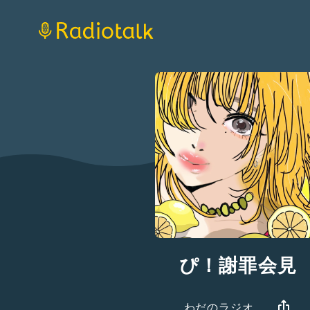
ぴ！謝罪会見
わだのラジオ