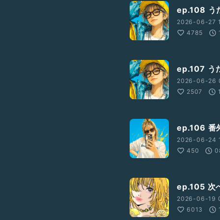
ep.108
2026-06-27 
4785
ep.107
2026-06-26 
2507
ep.106
2026-06-24 
450
0
ep.105
2026-06-19 
6013