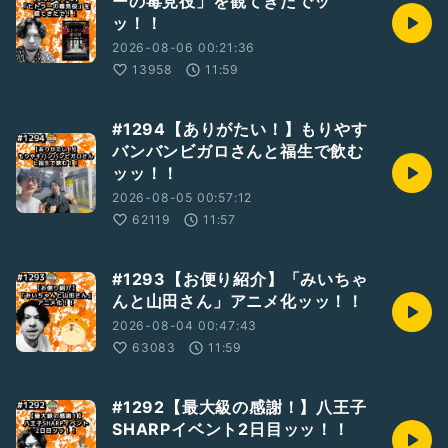
ーの毒見役」を観てきたでッ
ジオッッ！
ッ！！
コンビのYouTube番組、レンゲラジオ(
https://m.youtube.com/channel/UCKfpzIlMxilGTAswFkG
2026-08-06 00:21:36
qdJw
13958
11:59
)も是非よろしくお願いします！！
#新人さんいらっしゃい
#1294【ありがたい！】もりやす
#お便り募集中
バンバンビガロさんと福生で飲む
#お笑い
ッッ！！
#ひとり語り
#蓮華
2026-08-05 00:57:12
#山下隆章
62119
11:57
#アラフォー
#芸人
#漫才
#1293【お便り紹介】「みいちゃ
#東京
んと山田さん」アニメ化ッッ！！
#八王子
2026-08-04 00:47:43
#吉本興業
#レンゲラジオ
63083
11:59
#テンション高め
#1292【最大級の感謝！】八王子
SHARPイベント2日目ッッ！！