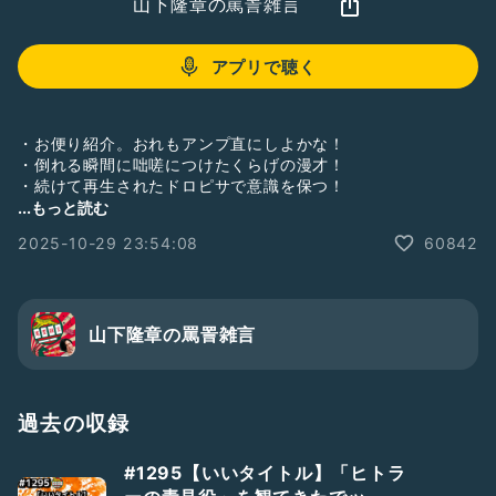
山下隆章の罵詈雑言
アプリで聴く
・お便り紹介。おれもアンプ直にしよかな！
・倒れる瞬間に咄嗟につけたくらげの漫才！
・続けて再生されたドロピサで意識を保つ！
...もっと読む
【お便り募集中】
2025-10-29 23:54:08
60842
★トークテーマ★
「○○について聞かせろ&話してくれ！山下！」
山下に話して欲しい事や聞きたい事をゆるっと募集！！全て聖
域無き対応するぜ！
山下隆章の罵詈雑言
そのほか
・やって欲しいコーナー
・聞きたいトークテーマ
・感想、改善点、称賛、罵詈雑言
過去の収録
などなど何でもいいのでお便り募集してます😉
#1295【いいタイトル】「ヒトラ
吉本興業のお笑いコンビ「蓮華」のツッコミ山下隆章の個人ラ