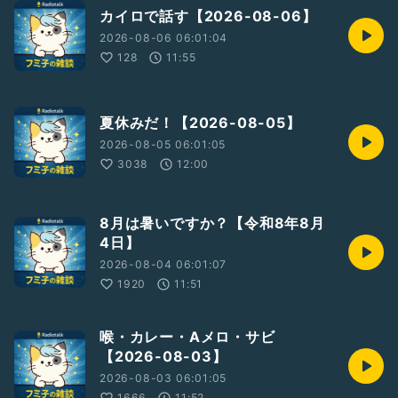
カイロで話す【2026-08-06】
11/21 フミエミ会(酒音・淀屋橋)
11/22 弾こう会新曲・未定(天王寺)
2026-08-06 06:01:04
11/24 クリスマス曲(天王寺)
128
11:55
11/28 レンタルフミ子(東京)
11/29 弾こう会ほか(東京)
11/30 譜よみ会ほか(東京)
夏休みだ！【2026-08-05】
2026-08-05 06:01:05
3038
12:00
#フミ子
8月は暑いですか？【令和8年8月
4日】
2026-08-04 06:01:07
1920
11:51
喉・カレー・Aメロ・サビ
【2026-08-03】
2026-08-03 06:01:05
1666
11:52