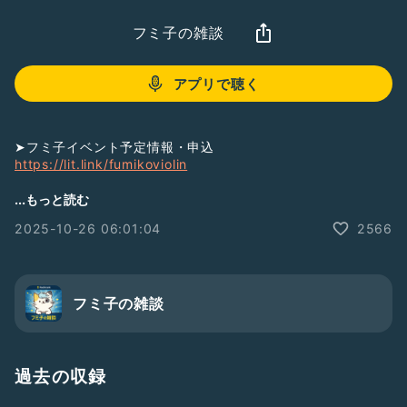
フミ子の雑談
アプリで聴く
➤フミ子イベント予定情報・申込
https://lit.link/fumikoviolin
...もっと読む
【イベントスケジュール】
2025-10-26 06:01:04
2566
10/26 初見講座《グルーヴ編》(天王寺)
10/31 ニコ生
11/1ゆるはじ・島村アンサンブル(梅田)
11/2 MIKI弾こう会(西梅田)
フミ子の雑談
11/3 神戸布引ハーブ園
11/7 ニコ生
11/8 倉木麻衣を弾く(天王寺)
11/9 弾こう会(心斎橋・YouTube)
過去の収録
11/14 ニコ生
11/16 新居浜の寺に行く