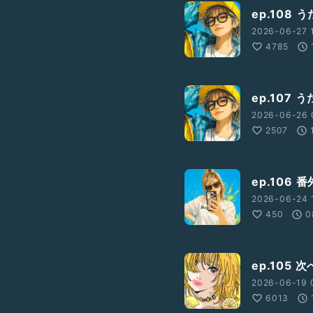
ep.108
2026-06-27 
4785
ep.107
2026-06-26 
2507
ep.106
2026-06-24 
450
0
ep.105
2026-06-19 
6013