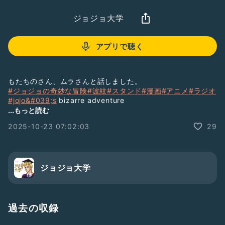
ジョジョ大学
アプリで聴く
もたちのさん、ムラさんと話しました。
#ジョジョの奇妙な冒険
#波紋
#スタンド
#漫画
#アニメ
#ラジオ
#jojo&
#039;s
bizarre adventure
◆動画企画「ジョジョ大学」（YouTube）
...もっと読む
2025-10-23 07:02:03
29
https://www.youtube.com/channel/UCsUdw4TGcvjqrEkZ
bngZTqQ
◆ラジオ「ジョジョ大学」（YouTube）
https://www.youtube.com/channel/UCkPc8mYhja_Xap1I
ジョジョ大学
OOGpYhw
◆ラジオ「ジョジョ大学」（ラジオトーク）
https://radiotalk.jp/program/88764
◆ラジオ「ジョジョ大学」（Spotify）
過去の収録
https://open.spotify.com/show/6I602COX77sf1GSxU97P