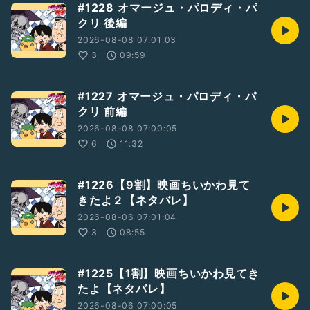
#1228 オマージュ・パロディ・パ
zu
クリ 後編
不定期で短めのラジオを配信中！
活動2021/9/16〜
2026-08-08 07:01:03
◆Twitterアカウント
3
09:59
ジョジョ大学 学長：
https://mobile.twitter.com/99jojouni
もたちの：
https://mobile.twitter.com/alo3571
#1227 オマージュ・パロディ・パ
クリ 前編
2026-08-08 07:00:05
6
11:32
#1226【9割】映画ちいかわ見て
きたよ２【ネタバレ】
2026-08-06 07:01:04
3
08:55
#1225【1割】映画ちいかわ見てき
たよ【ネタバレ】
2026-08-06 07:00:05