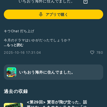
いちおう海外に住んでました。
アプリで聴く
キウChat 打ち上げ
今月のドラマはいかがだったでしょうか？
今月の振り返りや感想、意見のお便りを紹介しつつ打ち上げる
...もっと読む
配信です。
2025-10-16 17:31:04
780
前回のドラマの感想お便りもご紹介します
#収録の日2510
#収録の日
#雑談
#フリートーク
#男性トーカー
いちおう海外に住んでました。
#キウエ2510
過去の収録
<第29回> 賛否が飛び交った、話