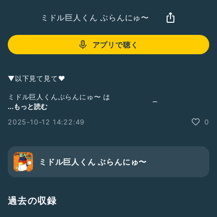
ミドル巨人くん ぶらんにゅ〜
アプリで聴く
▼以下見て見て❤︎
ミドル巨人くんぶらんにゅ〜 は
zaboのサポートポッドキャスト番組です。(③サポート)
...もっと読む
①メインポッドキャスト
2025-10-12 14:22:49
0
【シン野球トーク】
BaseBallCafe べかふぇ／
#べかふぇ
▼
https://podcasts.apple.com/jp/podcast/%E3%82%B7%E3
%83%B3%E9%87%8E%E7%90%83%E3%83%88%E3%83%
ミドル巨人くん ぶらんにゅ〜
BC%E3%82%AF-
baseballcafe%E3%81%B9%E3%81%8B%E3%81%B5%E3%
81%87/id1707783906
過去の収録
②サブポッドキャスト
今夜はマワシなしで・・・／
#ましなし