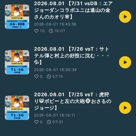
2026.08.01 【7/31 vsDB：エア
▼
ジョーダンコラボユニは遠山の金
https://open.spotify.com/show/5N12MhN3jET7WOIdWa
さんのカオリ🌸】
04YW?si=69Z98lncRIeUTg_5ZiTWbA
2026-08-01 16:45:58
④サポートポッドキャスト
10
10:01
もっと！週末のポッドキャスター
▼
https://stand.fm/channels/5f420a11907968e29deb63ee
2026.08.01 【7/26 vsT：サト
テル弾と村上の好投に沈む・・・
⑤声日記
💦】
zaboのマイクブルペン
▼
2026-08-01 16:30:38
https://listen.style/p/zabo06/czqzuiie
0
07:15
⑥アーカイブ特集
GiantsCastアーカイブ(年一更新)
2026.08.01 【7/25 vsT：虎狩
▼
り🐯ボビーと左の大砲🐵おさるの
https://podcasts.apple.com/jp/podcast/giantscast%E3%
ジョージ】
82%A2%E3%83%BC%E3%82%AB%E3%82%A4%E3%83%
96/id1743613308
2026-08-01 16:19:11
0
07:31
／
#巨人
／
#ジャイアンツ
／
#Giants
／
#G党
／
#新風