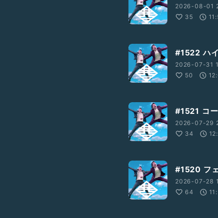
2026-08-01 2
35
11
#1522 
2026-07-31 1
50
12
#1521
2026-07-29 2
34
12
#1520 
2026-07-28 
64
11