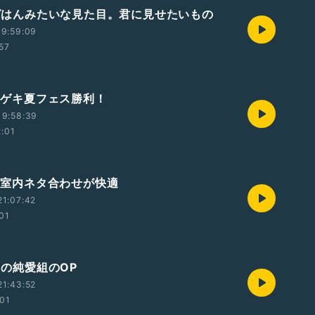
 おばはんみたいな見た目。君に見せたいもの
19:59:09
:57
マンゲキ夏フェス勝利！
19:58:39
2:01
夏は室内ネタ合わせが快適
1:07:42
:01
昨日の純愛組のOP
1:43:52
:01