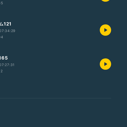
35
121
07:34:29
04
65
07:27:31
32