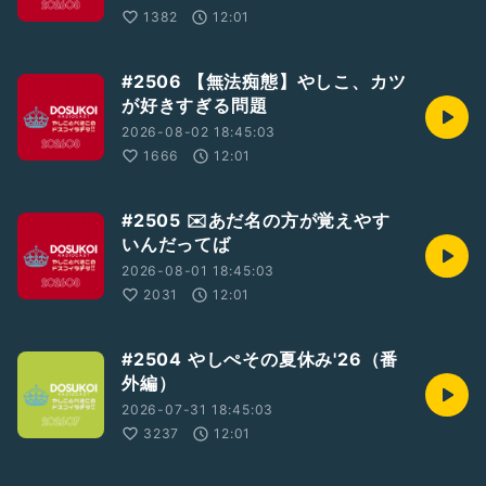
1382
12:01
#2506 【無法痴態】やしこ、カツ
が好きすぎる問題
2026-08-02 18:45:03
1666
12:01
#2505 ✉️あだ名の方が覚えやす
いんだってば
2026-08-01 18:45:03
2031
12:01
#2504 やしぺその夏休み'26（番
外編）
2026-07-31 18:45:03
3237
12:01