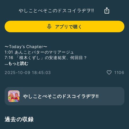
やしことぺそこのドスコイラヂヲ‼︎
アプリで聴く
〜Today’s Chapter〜
1:01 あんことバターのマリアージュ
7:16 「積木くずし」の安達祐実、何回目？
...もっと読む
最近ね、スランプなんだと思うんだわ、正直。
2025-10-09 18:45:03
1106
だから話を拡げられないどころか、罵声、阿鼻叫喚。
最近のドスラヂは、ホントそんな感じなんだよね。如何なモノ
よ？
今回はぶりっ子ネーム「ケンタロー」さん、「かじゅのこ」さ
やしことぺそこのドスコイラヂヲ‼︎
んからのおたよりをご紹介させていただきました。
☆28/9/25収録
BGM : 「Parade」by しゃろう
過去の収録
#2人組
#LGBTQ+
#GayTalker
#収録配信型トーカー