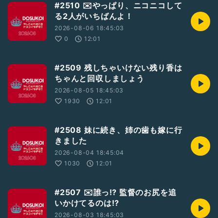
#2510 ✉️やっぱり、ニコニコして
#パーキング収録
#ぶりっ子倶楽部
#ぶりっ子通信
る2人がいちばんよ！
#おたよりドスラヂ
#荒山セントラル郵便局
#ケンタロー
さん
#かじゅのこ
さん
#ドスラヂ2510
2026-08-06 18:45:03
0
12:01
#2509 残しちゃいけない残り香は
ちゃんと回収しましょう
2026-08-05 18:45:03
1930
12:01
#2508 妹に続き、姉の歯も嫁に行
きました
2026-08-04 18:45:04
1030
12:01
#2507 ✉️誰っ⁉︎ 監督のお尻を追
いかけてるのは⁉︎
2026-08-03 18:45:03