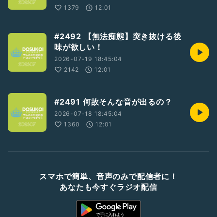
1379
12:01
#2492 【無法痴態】突き抜ける後
味が欲しい！
2026-07-19 18:45:04
2142
12:01
#2491 何故そんな音が出るの？
2026-07-18 18:45:04
1360
12:01
スマホで簡単、音声のみで配信者に！
あなたも今すぐラジオ配信