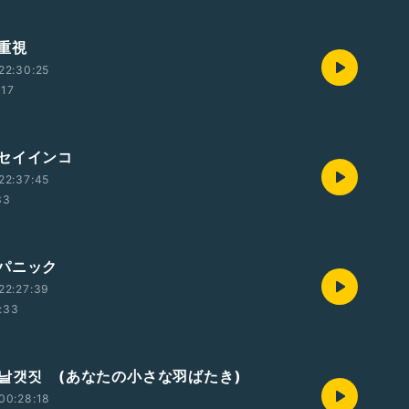
重視
22:30:25
:17
セイインコ
22:37:45
33
パニック
22:27:39
:33
_날갯짓 (あなたの小さな羽ばたき)
00:28:18