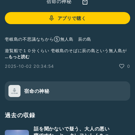
宿命の神秘
アプリで聴く
壱岐島の不思議なちから⑤無人島 辰の島
遊覧船で１０分くらい 壱岐島のそばに辰の島という無人島が
ある。遊覧船から辰の島には、上陸できて、自分の判断で数時
...もっと読む
間いれることもできる。
2025-10-02 20:34:54
0
水がとにかくきれいで静かな海。不思議な島。
広い海をほぼ貸し切り。贅沢で穏やかな時間。
宿命の神秘
過去の収録
話を聞かないで疑う、大人の悪い