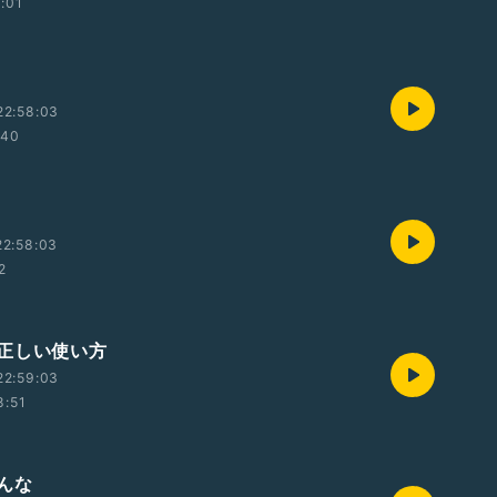
2:01
22:58:03
:40
22:58:03
2
正しい使い方
22:59:03
8:51
んな