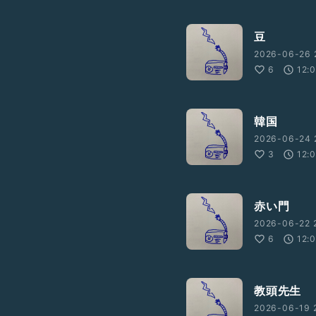
豆
2026-06-26 
6
12:
韓国
2026-06-24 
3
12:
赤い門
2026-06-22 
6
12:
教頭先生
2026-06-19 