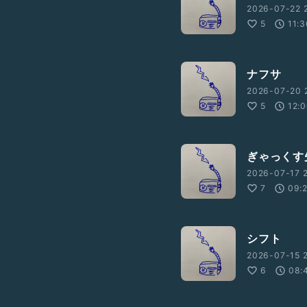
2026-07-22 
5
11:3
ナフサ
2026-07-20 
5
12:
ぎゃっくす
2026-07-17 2
7
09:
シフト
2026-07-15 2
6
08: