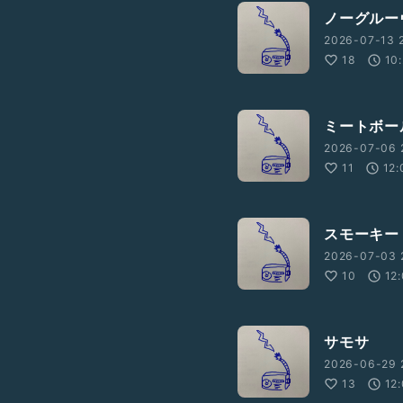
ノーグルー
2026-07-13 
18
10
ミートボー
2026-07-06 
11
12:
スモーキー
2026-07-03 
10
12
サモサ
2026-06-29 
13
12