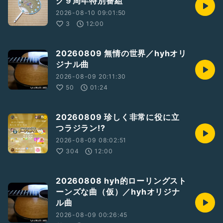
ク９周年特別番組
#ヒロロ
さんの番組
2026-08-10 09:01:50
#ていくいっといーじー
バス釣り配信中‼️
3
12:00
https://radiotalk.jp/program/136805
#神の手／ぷぺぽ
さん
20260809 無情の世界／hyhオリ
ジナル曲
#なっちん
さんの番組
2026-08-09 20:11:30
#癒しの•*¨*•.¸¸♬︎音なっちん♬
https://radiotalk.jp/program/126937
50
01:24
#もみじ
さんの番組
#🏳️gr*¨*oo.¸¸ve♬*⃝🌾
20260809 珍しく非常に役に立
https://radiotalk.jp/program/155244
つラジラン!?
2026-08-09 08:02:51
304
12:00
20260808 hyh的ローリングスト
ーンズな曲（仮）／hyhオリジナ
ル曲
2026-08-09 00:26:45