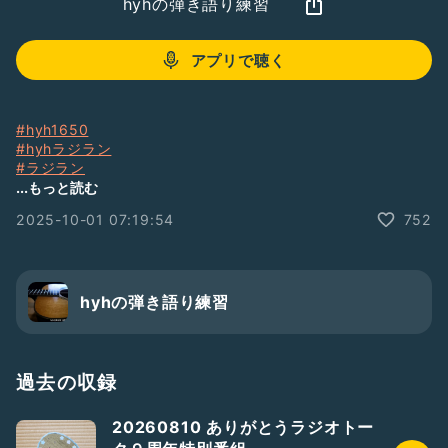
hyhの弾き語り練習
アプリで聴く
#hyh1650
#hyhラジラン
#ラジラン
#ゆるラジラン
...もっと読む
#hashu一族
2025-10-01 07:19:54
752
#hashuオープニング
#何の役にも立たない話
#どうでもいい話
#冷凍餃子
#羽つき餃子
hyhの弾き語り練習
#片栗粉
#過去最高傑作
#娘から120点
#９月サンクスギフト
過去の収録
#hyhお便りの紹介
#hyhお返しトーク
20260810 ありがとうラジオトー
#hyhギフトの紹介