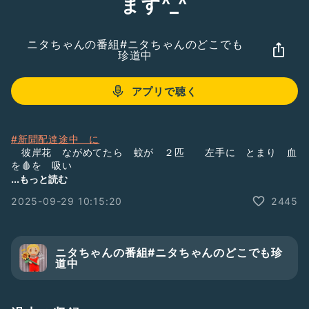
ます^_^
ニタちゃんの番組#ニタちゃんのどこでも
珍道中
アプリで聴く
#新聞配達途中 に
彼岸花 ながめてたら 蚊が ２匹 左手に とまり 血
を🩸を 吸い
蚊の お腹 血🩸で 真っ赤になったんよ
...もっと読む
話聞いてなぁ😃😃😃
2025-09-29 10:15:20
2445
ニタちゃんの番組#ニタちゃんのどこでも珍
道中