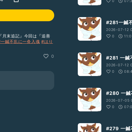
0
07:
#281一
2026-07-12 
『月末追記』今回は『追善
0
11:0
#一鍼不乱に一灸入魂
#はり
0
#281 
2026-07-12 
0
08:
#280 一
2026-07-05 
0
07:
#279 一