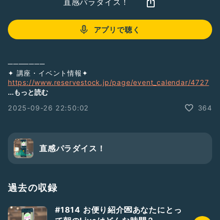
直感パラダイス！
アプリで聴く
​───────
✦ 講座・イベント情報✦
https://www.reservestock.jp/page/event_calendar/4727
​───────
...もっと読む
✦無料メルマガ「たみちゃんねる」
2025-09-26 22:50:02
364
https://www.reservestock.jp/subscribe/20718
直感パラダイス！
過去の収録
#1814 お便り紹介💌あなたにとっ