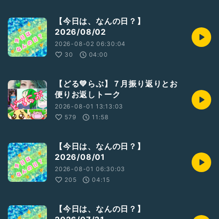
次は「身の回りを整理する」です
【今日は、なんの日？】
2026/08/02
2026-08-02 06:30:04
《ご報告》
30
04:00
リハビリ病院を8/7退院した
どるちぇ家のじーじ(旦那さんの実父)
【どる💚らぶ】７月振り返りとお
目の前のことを1個ずつ
便りお返しトーク
トライ&エラー繰り返す毎日…
2026-08-01 13:13:03
だいぶ食べる量が増えました
こないだパン粥！成功です✌️
579
11:58
足の筋力低下が気になるので
訪問リハビリをお願いして今
調整中です
【今日は、なんの日？】
デイサービス気に入って
2026/08/01
迎えの時間前に座って待ってますꉂ🤭
2026-08-01 06:30:03
205
04:15
次回もいい報告が出来ることを願い…
(⁎ᴗ͈ˬᴗ͈⁎)
【今日は、なんの日？】