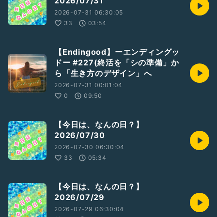
2026/07/31
2026-07-31 06:30:05
#Endingood
#エンディングッド
33
03:54
#どるちぇ
#終活
#エンディングノート
#生前整理
#終活ライフケアプランナー
【Endingood】ーエンディングッ
#終わりよき
ドー #227(終活を「シの準備」か
#ひとり語り
#豆知識
ら「生き方のデザイン」へ
#裏話
#最近学んだ知識を披露する
#絶対共感してもらえないこと
2026-07-31 00:01:04
#最近モヤモヤしてること
0
09:50
#ここが人生の分岐点
#落ち着きある
【今日は、なんの日？】
2026/07/30
収録日:2025/09/25
2026-07-30 06:30:04
33
05:34
【今日は、なんの日？】
2026/07/29
2026-07-29 06:30:04