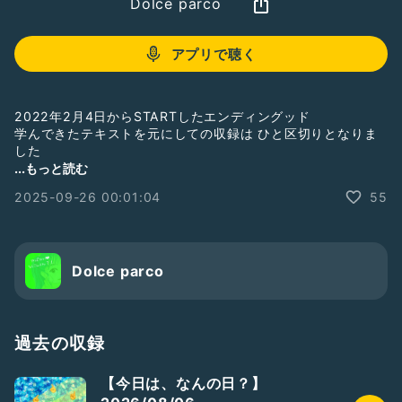
Dolce parco
アプリで聴く
2022年2月4日からSTARTしたエンディングッド
学んできたテキストを元にしての収録は ひと区切りとなりま
した
2月から
...もっと読む
また新たな気持ちで
2025-09-26 00:01:04
55
この【Endingood】
続けさせていただきます
(⁎ᴗ͈ˬᴗ͈⁎)
Dolce parco
【Endingood】ーエンディングッドー
過去の収録
どるちぇの作った造語です。
ー終わりよきー
【今日は、なんの日？】