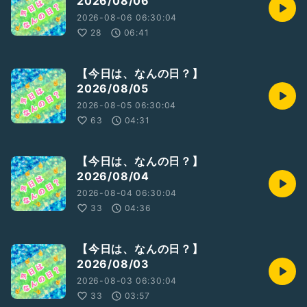
2026/08/06
『終活』『エンディングノート』
『生前整理』
2026-08-06 06:30:04
28
06:41
そんなことをワードに
誰かの何かのきっかけのカケラになれば幸いです。
【今日は、なんの日？】
ラジオトーク内で
2026/08/05
話す内容か迷いながら進めてきました。
2026-08-05 06:30:04
決して死を推奨するものではありません。
そして、わたしが感じ思ったことが主になります。
63
04:31
それぞれの出逢いや感じ方に自由を尊重します。
【今日は、なんの日？】
2026/08/04
2026-08-04 06:30:04
困ったこと。聴きたいこと。
33
04:36
お便りお待ちしてます。
今回は…
【今日は、なんの日？】
2026/08/03
SNSで見つけた記事内容をもとに
2026-08-03 06:30:04
『終活・やること10選』から
33
03:57
「エンディングノートを作成する」