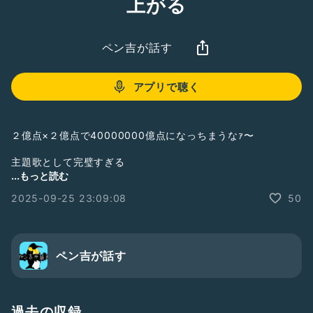
上がる
ペン吉が話す
アプリで聴く
２億点×２億点で40000000億点になっちまうなｧ〜
主題歌として完璧すぎる
https://youtu.be/sPLqsLsooJY?si=IT59N19NyNMcc5If
...もっと読む
2025-09-25 23:09:08
50
#チェンソーマン
#米津玄師
#宇多田ヒカル
ペン吉が話す
過去の収録