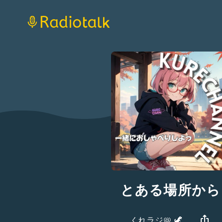
とある場所から
くれラジ📛 🦖