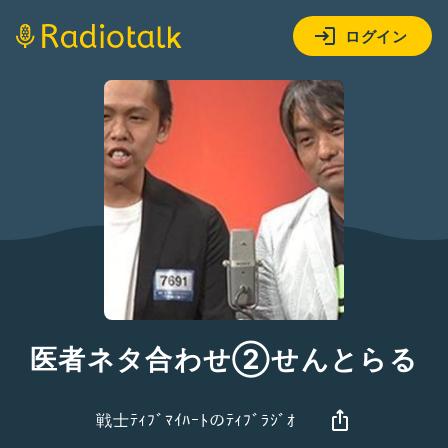
ログイン
医者ネタ合わせ②せんとらる
戦士ﾃｨﾌﾞﾏｲﾊｰﾄのﾃｨﾌﾞﾗｼﾞｵ