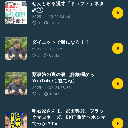
せんとらる漫才『ドラフト』ネタ
練①
2025-11-13 21:53:46
0
03:52
ダイエットで鬱になる！？
2025-11-07 15:21:50
7
07:42
薬事法の裏の裏（詳細欄から
YouTubeも観てね）
2025-11-06 21:58:36
6
10:46
明石家さんま、武田邦彦、ブラッ
クマヨネーズ、EXIT兼近〜ホンマ
でっか!?TV