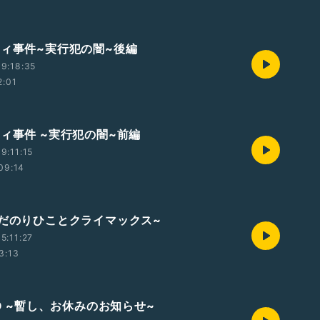
フィ事件~実行犯の闇~後編
9:18:35
2:01
フィ事件 ~実行犯の闇~前編
9:11:15
09:14
しだのりひことクライマックス~
5:11:27
3:13
IO ~暫し、お休みのお知らせ~