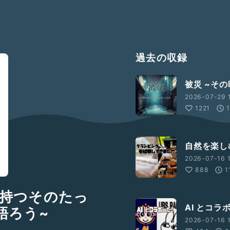
過去の収録
被災 ~そ
2026-07-29 1
1221
自然を楽し
2026-07-16 1
888
1
が持つそのたっ
AI とコ
語ろう~
2026-07-16 1