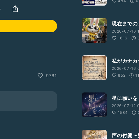
484
0
~
現在までの
2026-07-16 1
1616
私がカナカ
2026-07-16 
信です。
852
1
9761
ものではありません。貧し
に生まれることや、決して
星に願いを ✨ 
は生まれながらにある程度
2026-07-12 
ます。
す。また、病気を患った時
1584
来事、または、それを投げ
声の付箋 
。広くお便りを募集いたしま