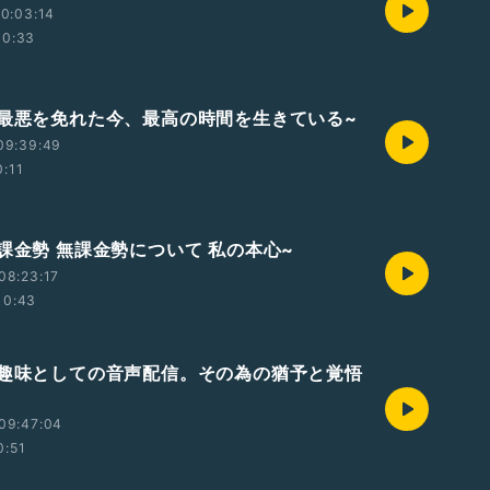
0:03:14
10:33
~最悪を免れた今、最高の時間を生きている~
09:39:49
0:11
~課金勢 無課金勢について 私の本心~
08:23:17
10:43
~趣味としての音声配信。その為の猶予と覚悟
09:47:04
0:51