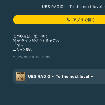
UBS RADIO ~ To the next level 
アプリで聴く
この収録は、近日中に
私が ライブ配信でする予定の
「命 ~
誰もが持つそのたった一つのものについて語ろう」
...もっと読む
という配信の告知と、皆様からのお便りを広く募集する配
2025-09-16 12:01:05
この世に生まれた全てのものが平等に命を与えられ
其れはいつか途絶える。運命を持っています。
でもその与えられた命は、決して平等な環境を与えられる
く病める環境に生まれ育つことも、戦時下や政情不安な国
望まなかったジェンダーとして生まれる事もあります。人
UBS RADIO ~ To the next level ~
の運命を背負いそれを背負った上で、命を全うしようとし
そこには、喜びもあれば、命を放棄したい苦しみもありま
に改めて、自分の健康、命に感謝する時もあります。
皆さんは今まで生きてきて、生きている実感をかんじた出
出そうとしたような経験はありますか？
今回は人、それぞれに持つ 命について 語り合う配信です