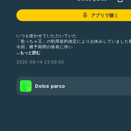
アプリで聴く
いつも使わせていただいていた
「歌っちゃ王」の利用規約改定によりお休みしていました
今回、猶予期間の発表に伴い
少しのあいだ復活です
...もっと読む
やめたくない企画なので
2025-09-14 23:59:03
フリー音源などであれば また続けていきたいと思っていま
Dolce parco
NTTドコモ「ahamo」CMソング
(2021年7月2日リリース)
これにて
しばし【歌朗読】は お休みをいただきます
(歌っちゃ王を使用したものに限る)